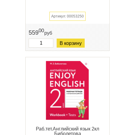
Артикул: 00053250
00
559
руб
В корзину
Раб.тет.Английский язык 2кл
Биболетова