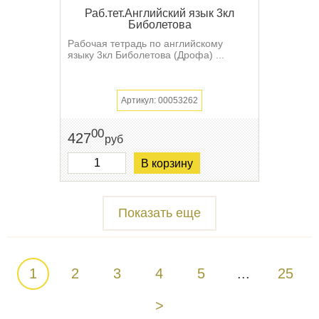
Раб.тет.Английский язык 3кл
Биболетова
Рабочая тетрадь по английскому
языку 3кл Биболетова (Дрофа) ...
Артикул: 00053262
00
427
руб
В корзину
Показать еще
1
2
3
4
5
...
25
>