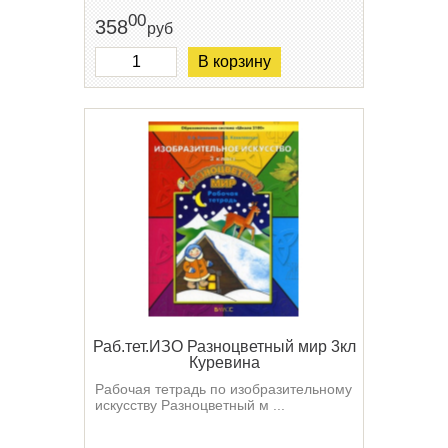
00
358
руб
В корзину
Раб.тет.ИЗО Разноцветный мир 3кл
Куревина
Рабочая тетрадь по изобразительному
искусству Разноцветный м ...