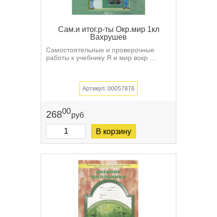
Сам.и итог.р-ты Окр.мир 1кл
Вахрушев
Самостоятельные и проверочные
работы к учебнику Я и мир вокр ...
Артикул: 00057876
00
268
руб
В корзину