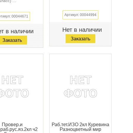
аласс) ...
Артикул: 00044994
тикул: 00044671
Нет в наличии
т в наличии
Заказать
Заказать
Провер.и
Раб.тет.ИЗО 2кл Куревина
.раб.рус.яз.2кл ч2
Разноцветный мир