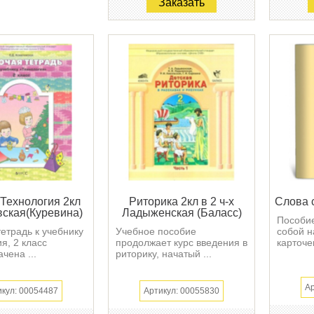
Заказать
.Технология 2кл
Риторика 2кл в 2 ч-х
Слова 
ская(Куревина)
Ладыженская (Баласс)
Пособие
етрадь к учебнику
Учебное пособие
собой н
я, 2 класс
продолжает курс введения в
карточек
чена ...
риторику, начатый ...
Ар
икул: 00054487
Артикул: 00055830