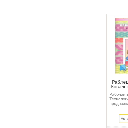
Раб.тет
Ковалев
Рабочая т
Технологи
предназна
Арт