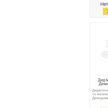
Нет
Дид.м
Деми
Дидактич
по матем
Демидова 