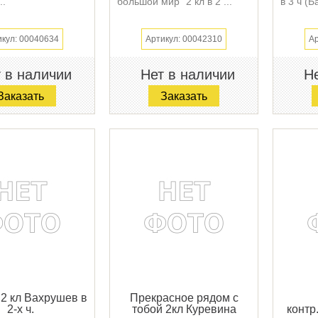
..
большой мир" 2 кл в 2 ...
в 3 ч (Б
икул: 00040634
Артикул: 00042310
Ар
 в наличии
Нет в наличии
Не
Заказать
Заказать
 2 кл Вахрушев в
Прекрасное рядом с
2-х ч.
тобой 2кл Куревина
контр