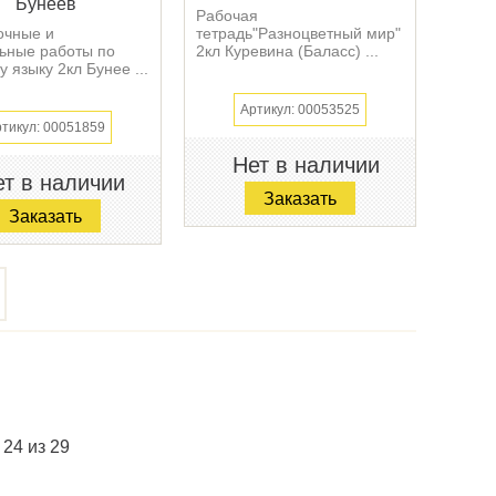
Бунеев
Рабочая
очные и
тетрадь"Разноцветный мир"
ьные работы по
2кл Куревина (Баласс) ...
у языку 2кл Бунее ...
Артикул: 00053525
тикул: 00051859
Нет в наличии
т в наличии
Заказать
Заказать
 24 из 29