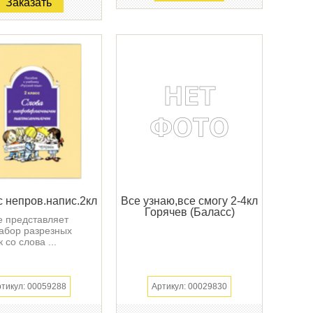
Заказать
с непров.напис.2кл
Все узнаю,все смогу 2-4кл
Горячев (Баласс)
 представляет
абор разрезных
 со слова ...
тикул: 00059288
Артикул: 00029830