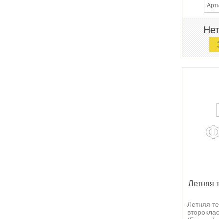
Арт
Нет
Летняя т
Летняя т
второкла