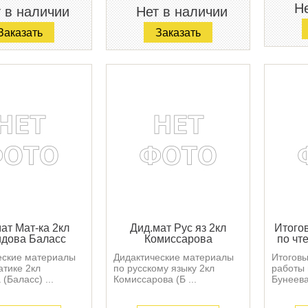
Не
 в наличии
Нет в наличии
Заказать
Заказать
ат Мат-ка 2кл
Дид.мат Рус яз 2кл
Итогов
дова Баласс
Комиссарова
по чт
еские материалы
Дидактические материалы
Итоговы
атике 2кл
по русскому языку 2кл
работы 
(Баласс) ...
Комиссарова (Б ...
Бунеева 