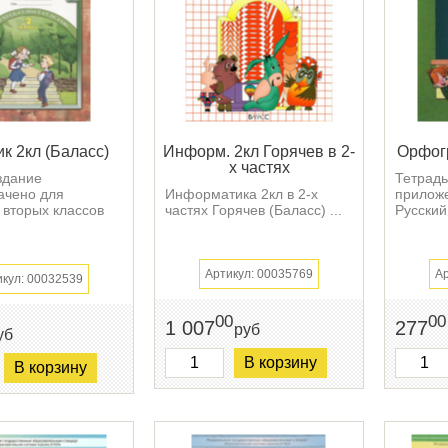
к 2кл (Баласс)
Информ. 2кл Горячев в 2-
Орфогр
х частях
здание
Тетрадь
ачено для
Информатика 2кл в 2-х
приложе
 вторых классов
частях Горячев (Баласс) ...
Русский 
Артикул: 00035769
Ар
икул: 00032539
00
00
1 007
277
руб
уб
В корзину
В корзину