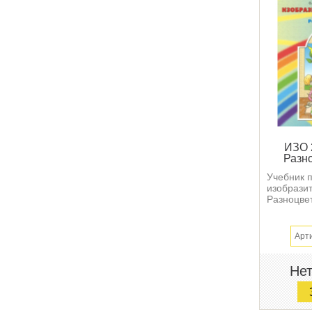
ИЗО 
Разн
Учебник 
изобрази
Разноцвет
Арт
Нет