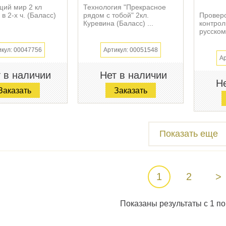
ий мир 2 кл
Технология "Прекрасное
в 2-х ч. (Баласс)
рядом с тобой" 2кл.
Провер
Куревина (Баласс) ...
контрол
русском
икул: 00047756
Артикул: 00051548
Ар
 в наличии
Нет в наличии
Не
Заказать
Заказать
Показать еще
1
2
>
Показаны результаты с 1 по