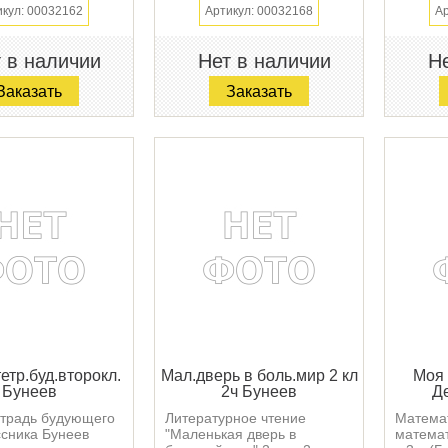
икул: 00032162
Артикул: 00032168
Ар
 в наличии
Нет в наличии
Не
Заказать
Заказать
етр.буд.второкл.
Мал.дверь в боль.мир 2 кл
Моя 
Бунеев
2ч Бунеев
Д
етрадь будующего
Литературное чтение
Матема
ссника Бунеев
"Маленькая дверь в
математ