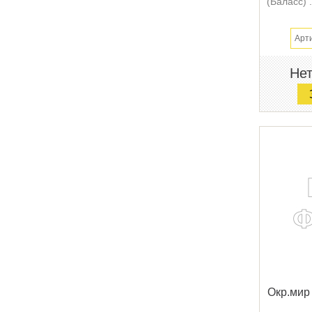
(Баласс) .
Арт
Нет
Окр.мир