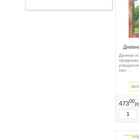
Дневни
Данное и
предназн
учащихся
нач ...
Арт
00
473
р