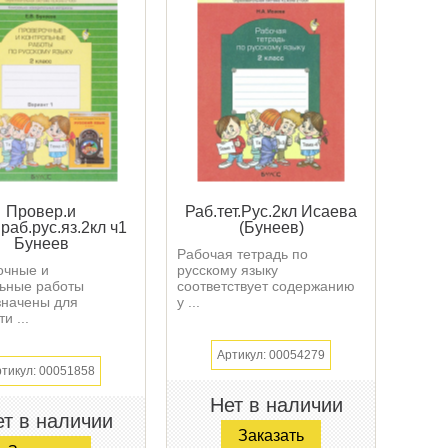
Провер.и
Раб.тет.Рус.2кл Исаева
.раб.рус.яз.2кл ч1
(Бунеев)
Бунеев
Рабочая тетрадь по
очные и
русскому языку
льные работы
соответствует содержанию
значены для
у ...
и ...
Артикул: 00054279
тикул: 00051858
Нет в наличии
т в наличии
Заказать