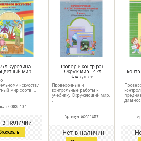
2кл Куревина
Провер.и контр.раб
оцветный мир
"Окруж.мир" 2 кл
контр
Вахрушев
по
тельному искусству
Проверочные и
Провер
ный мир соотв ...
контрольные работы к
контро
учебнику Окружающий мир,
предна
...
диагност
икул: 00035407
Артикул: 00051857
Ар
 в наличии
Нет в наличии
Не
Заказать