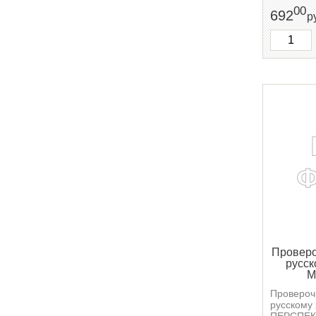
00
692
р
Проверо
русск
М
Провероч
русскому 
ПЕРСПЕКТ