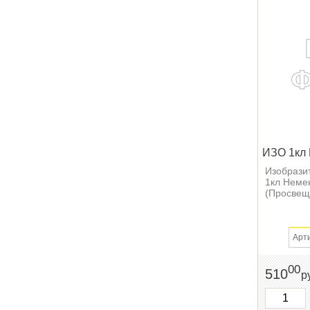
ИЗО 1кл 
Изобрази
1кл Неме
(Просвеще
Арт
00
510
р