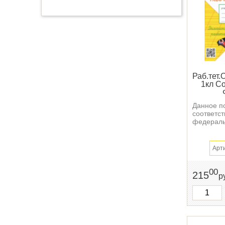
Раб.тет
1кл С
Данное п
соответст
федеральн
Арт
00
215
р