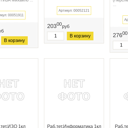
...
Артикул: 00052121
икул: 00051911
Ар
00
203
руб
уб
00
276
В корзину
В корзину
.тет.ИЗО 1кл
Раб.тет.Информатика 1кл
Раб.т