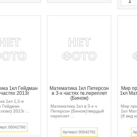
ика 1кл Гейдман
Математика 1кл Петерсон
Мир пр
 частях 2013г
в 3-х частях тв.переплет
1кл Мат
(Бином)
а 1кл 1,2-е
е Гейдман
Математика 1кл в 3-х ч
Мир при
лово) 2013г ...
Петерсон (Бином)твердый
1кл Мат
переплет ...
(8 вид к
икул: 00042760
Артикул: 00042781
Ар