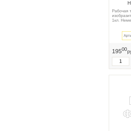
Н
Рабочая 
изобрази
1кл. Неме
Арт
00
195
р