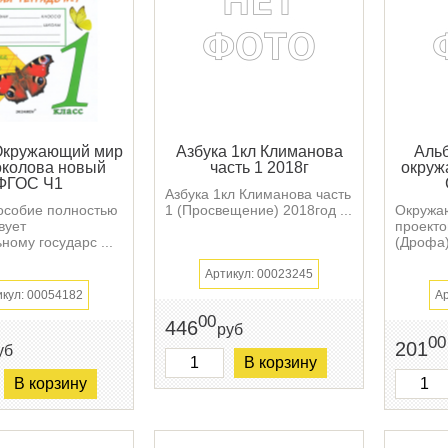
.Окружающий мир
Азбука 1кл Климанова
Альб
околова новый
часть 1 2018г
окруж
ФГОС Ч1
Азбука 1кл Климанова часть
особие полностью
1 (Просвещение) 2018год ...
Окружа
вует
проекто
ому государс ...
(Дрофа) 
Артикул: 00023245
икул: 00054182
Ар
00
446
руб
00
201
уб
В корзину
В корзину