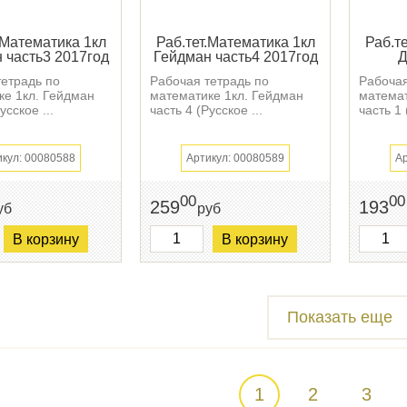
.Математика 1кл
Раб.тет.Математика 1кл
Раб.т
 часть3 2017год
Гейдман часть4 2017год
Д
тетрадь по
Рабочая тетрадь по
Рабочая
ке 1кл. Гейдман
математике 1кл. Гейдман
матема
усское ...
часть 4 (Русское ...
часть 1
икул: 00080588
Артикул: 00080589
Ар
00
00
259
193
уб
руб
В корзину
В корзину
Показать еще
1
2
3