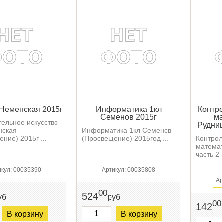
Неменская 2015г
Информатика 1кл
Контр
Семенов 2015г
ма
тельное искусство
Рудниц
нская
Информатика 1кл Семенов
ние) 2015г ...
(Просвещение) 2015год ...
Контрол
математ
часть 2 
икул: 00035390
Артикул: 00035808
Ар
00
524
уб
руб
00
142
В корзину
В корзину