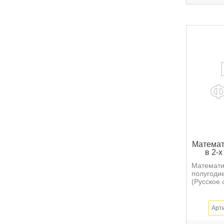
Математ
в 2-х
Математик
полугоди
(Русское с
Арт