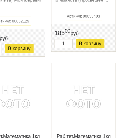
Артикул: 00053403
тикул: 00052129
00
185
руб
руб
В корзину
В корзину
ет.Математика 1кл
Раб.тет.Математика 1кл