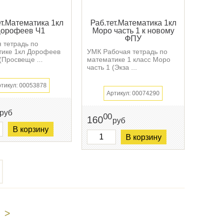
ет.Математика 1кл
Раб.тет.Математика 1кл
орофеев Ч1
Моро часть 1 к новому
ФПУ
 тетрадь по
тике 1кл Дорофеев
УМК Рабочая тетрадь по
 (Просвеще ...
математике 1 класс Моро
часть 1 (Экза ...
тикул: 00053878
Артикул: 00074290
руб
00
160
руб
В корзину
В корзину
>