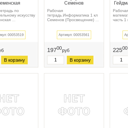
еменская
Семенов
Гейдма
тетрадь по
Рабочая
Рабочая
тельному искусству
тетрадь.Информатика 1 кл
математ
нская ...
Семенов (Просвещение) ...
часть 1 
икул: 00053519
Артикул: 00053561
Ар
00
00
197
225
уб
руб
В корзину
В корзину