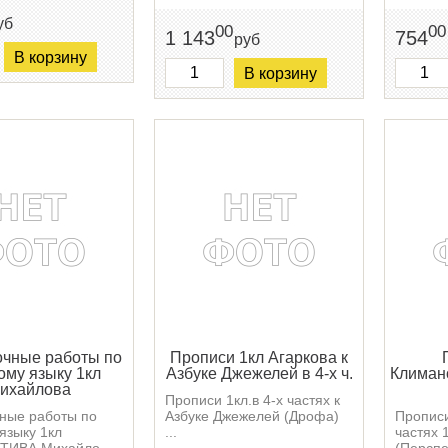
уб
00
00
1 143
754
руб
В корзину
В корзину
чные работы по
Прописи 1кл Агаркова к
ому языку 1кл
Азбуке Джежелей в 4-х ч.
Климан
ихайлова
Прописи 1кл.в 4-х частях к
ные работы по
Азбуке Джежелей (Дрофа)
Прописи
языку 1кл
...
частях 
ИВА Михайло ...
(Перспе