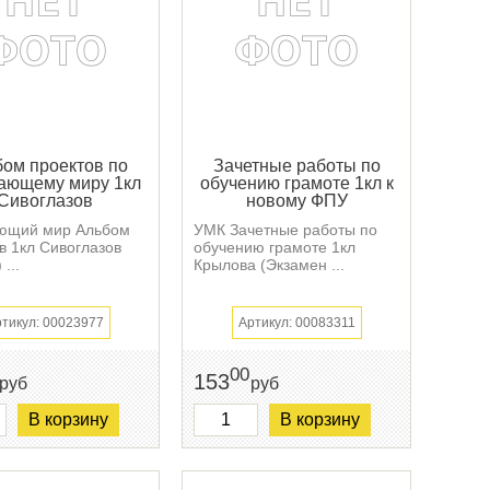
ом проектов по
Зачетные работы по
ающему миру 1кл
обучению грамоте 1кл к
Сивоглазов
новому ФПУ
ющий мир Альбом
УМК Зачетные работы по
в 1кл Сивоглазов
обучению грамоте 1кл
...
Крылова (Экзамен ...
тикул: 00023977
Артикул: 00083311
00
153
руб
руб
В корзину
В корзину