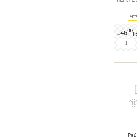
Арт
00
146
р
Раб