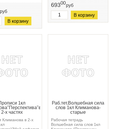
00
693
руб
руб
В корзину
В корзину
Прописи 1кл
Раб.тет.Волшебная сила
ова"Перспектива"в
слов 1кл Климанова-
2-х частях
старые
 Климанова в 2-х
Рабочая тетрадь
1кл
Волшебная сила слов 1кл
ктива)"Мой алфавит
Климанова (Просвещен ...