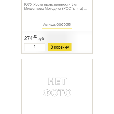
ЮУУ Уроки нравственности 3кл
Мищенкова Методика (РОСТкнига) ...
Артикул: 00079055
00
274
руб
В корзину