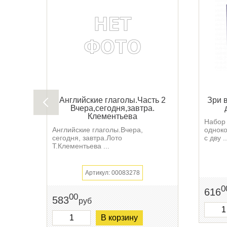
Английские глаголы.Часть 2
Зри 
Вчера,сегодня,завтра.
Клементьева
Набор 
Английские глаголы.Вчера,
однок
сегодня, завтра.Лото
с дву ..
Т.Клементьева ...
Артикул: 00083278
0
616
00
583
руб
В корзину