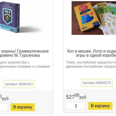
в корень! Грамматическое
Кот в мешке. Лото и ходи
домино М. Гурьянова
игры в одной коробк
для знакомства с
Тема: английские предлоги 
оренными словами и словами
движения.Английские предло 
.
Артикул: 00083275
Артикул: 00083257
00
527
0
руб
руб
В корзину
В корзину