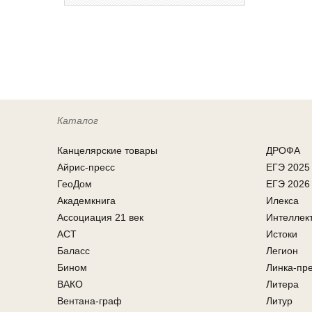
Каталог
Канцелярcкие товары
ДРОФА
Айрис-пресс
ЕГЭ 2025
ГеоДом
ЕГЭ 2026
Академкнига
Илекса
Ассоциация 21 век
Интеллек
АСТ
Истоки
Баласс
Легион
Бином
Линка-пр
ВАКО
Литера
Вентана-граф
Литур