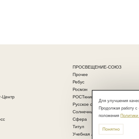
ПРОСВЕЩЕНИЕ-СОЮЗ
Прочее
Ребус
Росмэн
т-Центр
РОСТкнига
Для улучшения качес
Русское слово
Продолжая работу с 
Солнечные ступени
положения
Политики
есс
Сфера
Титул
Понятно
Учебная литература ФГОС