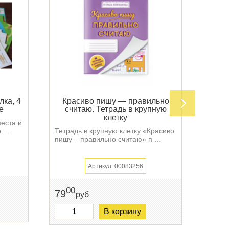
лка, 4
Красиво пишу — правильно
Лог
е
считаю. Тетрадь в крупную
Лото 
клетку
места и
Мален
...
Тетрадь в крупную клетку «Красиво
легко 
пишу – правильно считаю» п ...
Артикул: 00083256
471
00
79
руб
В корзину