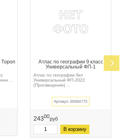
 Тороп
Атлас по географии 9 класс
Атл
Универсальный ФП-1
У
сс
Атлас по географии 9кл
Атлас
енн ...
Универсальный ФП-2022
первы
(Просвещение) ...
Артикул: 00084775
303
00
243
руб
В корзину