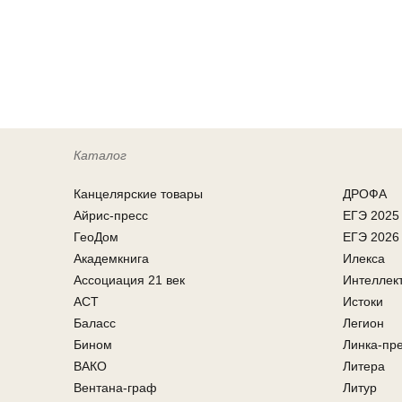
Каталог
Канцелярcкие товары
ДРОФА
Айрис-пресс
ЕГЭ 2025
ГеоДом
ЕГЭ 2026
Академкнига
Илекса
Ассоциация 21 век
Интеллек
АСТ
Истоки
Баласс
Легион
Бином
Линка-пр
ВАКО
Литера
Вентана-граф
Литур