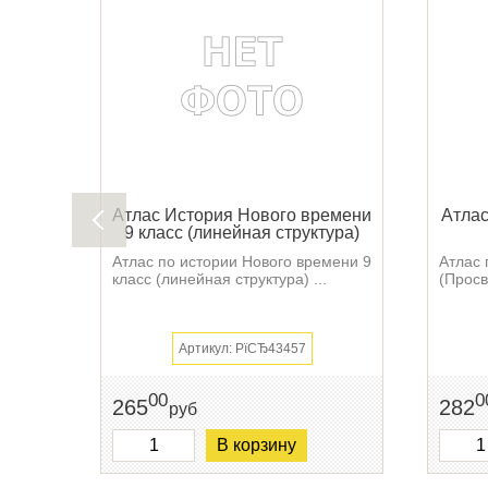
Атлас История Нового времени
Атлас
9 класс (линейная структура)
Атлас по истории Нового времени 9
Атлас 
класс (линейная структура) ...
(Просв
Артикул: РїСЂ43457
00
0
265
282
руб
В корзину