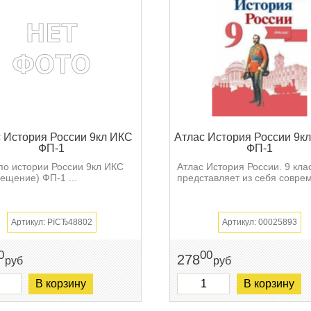
 История России 9кл ИКС
Атлас История России 9кл
ФП-1
ФП-1
по истории России 9кл ИКС
Атлас История России. 9 кла
ещение) ФП-1 ...
представляет из себя соврем
Артикул: РїСЂ48802
Артикул: 00025893
0
00
278
руб
руб
В корзину
В корзину