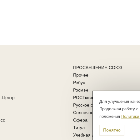
ПРОСВЕЩЕНИЕ-СОЮЗ
Прочее
Ребус
Росмэн
т-Центр
РОСТкнига
Для улучшения качес
Русское слово
Продолжая работу с 
Солнечные ступени
положения
Политики
есс
Сфера
Титул
Понятно
Учебная литература ФГОС