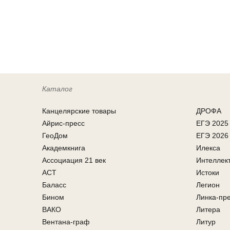
Каталог
Канцелярcкие товары
ДРОФА
Айрис-пресс
ЕГЭ 2025
ГеоДом
ЕГЭ 2026
Академкнига
Илекса
Ассоциация 21 век
Интеллек
АСТ
Истоки
Баласс
Легион
Бином
Линка-пр
ВАКО
Литера
Вентана-граф
Литур