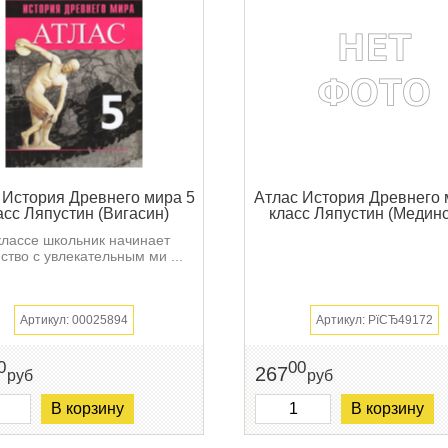
 История Древнего мира 5
Атлас История Древнего 
асс Ляпустин (Вигасин)
класс Ляпустин (Мединс
классе школьник начинает
ство с увлекательным ми ...
Артикул: 00025894
Артикул: РїСЂ49172
0
00
267
руб
руб
В корзину
В корзину