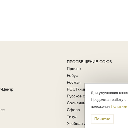
ПРОСВЕЩЕНИЕ-СОЮЗ
Прочее
Ребус
Росмэн
т-Центр
РОСТкнига
Для улучшения качес
Русское слово
Продолжая работу с 
Солнечные ступени
положения
Политики
есс
Сфера
Титул
Понятно
Учебная литература ФГОС