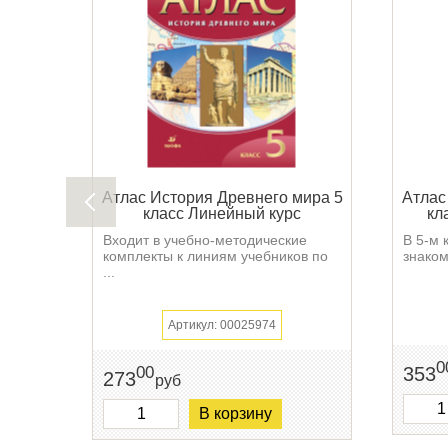
Атлас История Древнего мира 5
Атлас
класс Линейный курс
кл
Входит в учебно-методические
В 5-м 
комплекты к линиям учебников по
знаком
...
Артикул: 00025974
0
353
00
273
руб
В корзину