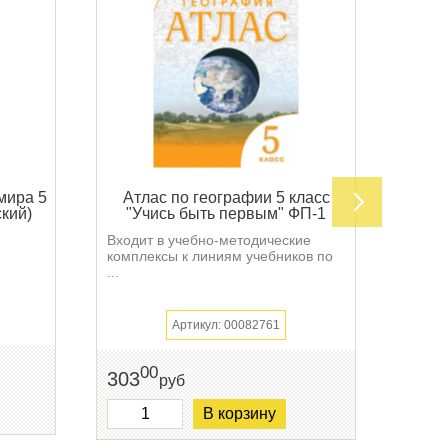
мира 5
Атлас по географии 5 класс
Атл
кий)
"Учись быть первым" ФП-1
ФП-
Входит в учебно-методические
Атлас
комплексы к линиям учебников по
5-х к
...
Артикул: 00082761
270
00
303
руб
В корзину