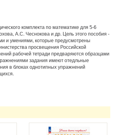
ического комплекта по математике для 5-6
хова, А.С. Чеснокова и др. Цель этого пособия -
ми и умениями, которые предусмотрены
инистерства просвещения Российской
нений рабочей тетради предваряются образцами
пражнениями задания имеют отедльные
ания в блоках однотипных упражнений
щихся.