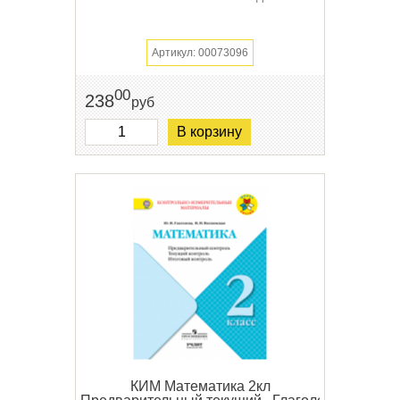
Артикул: 00073096
00
238
руб
В корзину
КИМ Математика 2кл