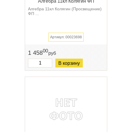
Алгебра 11кл Колягин ФП
Алгебра 11кл Колягин (Просвещение)
ФП ...
Артикул: 00023698
00
1 458
руб
В корзину