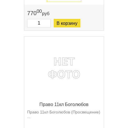
00
770
руб
В корзину
Право 11кл Боголюбов
Право 11кл Боголюбов (Просвещение)
...