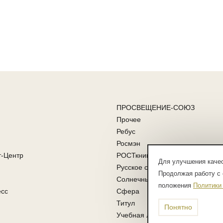
ПРОСВЕЩЕНИЕ-СОЮЗ
Прочее
Ребус
Росмэн
т-Центр
РОСТкнига
Для улучшения качес
Русское слово
Продолжая работу с 
Солнечные ступени
положения
Политики
есс
Сфера
Титул
Понятно
Учебная литература ФГОС