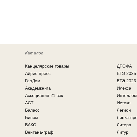
Каталог
Канцелярcкие товары
ДРОФА
Айрис-пресс
ЕГЭ 2025
ГеоДом
ЕГЭ 2026
Академкнига
Илекса
Ассоциация 21 век
Интеллек
АСТ
Истоки
Баласс
Легион
Бином
Линка-пр
ВАКО
Литера
Вентана-граф
Литур