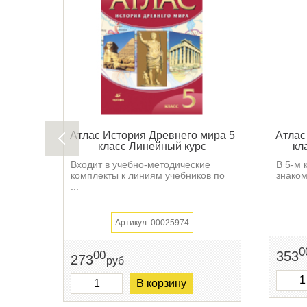
Атлас История Древнего мира 5
Атлас
класс Линейный курс
кл
Входит в учебно-методические
В 5-м 
комплекты к линиям учебников по
знаком
...
Артикул: 00025974
0
353
00
273
руб
В корзину