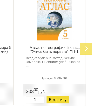
мира 5
Атлас по географии 5 класс
Атл
кий)
"Учись быть первым" ФП-1
ФП-
Входит в учебно-методические
Атлас
комплексы к линиям учебников по
5-х к
...
Артикул: 00082761
270
00
303
руб
В корзину