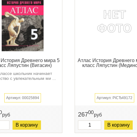
 История Древнего мира 5
Атлас История Древнего 
асс Ляпустин (Вигасин)
класс Ляпустин (Мединс
классе школьник начинает
ство с увлекательным ми ...
Артикул: 00025894
Артикул: РїСЂ49172
0
00
267
руб
руб
В корзину
В корзину