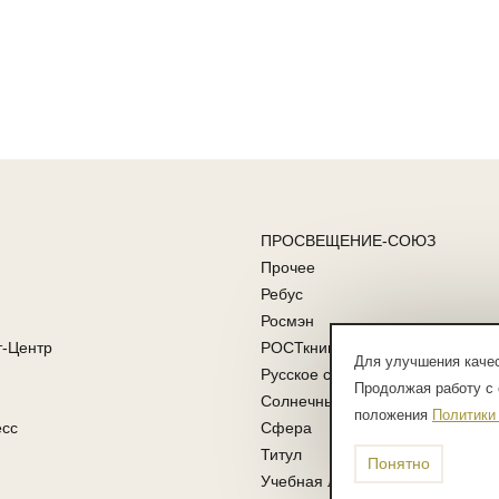
ПРОСВЕЩЕНИЕ-СОЮЗ
Прочее
Ребус
Росмэн
т-Центр
РОСТкнига
Для улучшения качес
Русское слово
Продолжая работу с 
Солнечные ступени
положения
Политики
есс
Сфера
Титул
Понятно
Учебная литература ФГОС