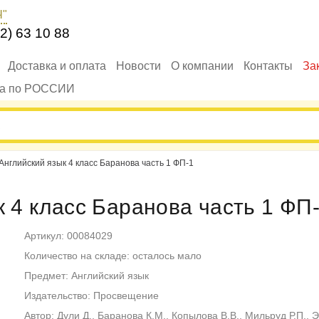
Ч"
2) 63 10 88
Доставка и оплата
Новости
О компании
Контакты
За
ка по РОССИИ
Английский язык 4 класс Баранова часть 1 ФП-1
к 4 класс Баранова часть 1 ФП
Артикул: 00084029
Количество на складе: осталось мало
Предмет: Английский язык
Издательство: Просвещение
Автор: Дули Д., Баранова К.М., Копылова В.В., Мильруд Р.П., Э