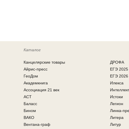
Каталог
Канцелярcкие товары
ДРОФА
Айрис-пресс
ЕГЭ 2025
ГеоДом
ЕГЭ 2026
Академкнига
Илекса
Ассоциация 21 век
Интеллек
АСТ
Истоки
Баласс
Легион
Бином
Линка-пр
ВАКО
Литера
Вентана-граф
Литур