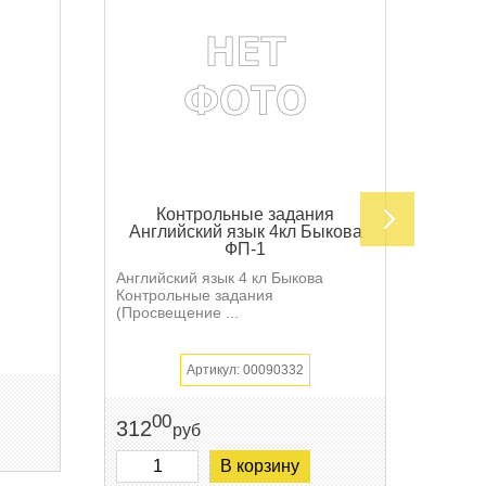
Контрольные задания
К
Английский язык 4кл Быкова
англи
ФП-1
Английский язык 4 кл Быкова
Контр
Контрольные задания
англи
(Просвещение ...
(Просв
Артикул: 00090332
00
312
376
руб
В корзину