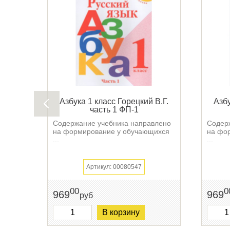
Азбука 1 класс Горецкий В.Г.
Азбу
часть 1 ФП-1
Содержание учебника направлено
Содер
на формирование у обучающихся
на фо
...
...
Артикул: 00080547
00
0
969
969
руб
В корзину