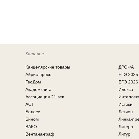
Каталог
Канцелярcкие товары
ДРОФА
Айрис-пресс
ЕГЭ 2025
ГеоДом
ЕГЭ 2026
Академкнига
Илекса
Ассоциация 21 век
Интеллек
АСТ
Истоки
Баласс
Легион
Бином
Линка-пр
ВАКО
Литера
Вентана-граф
Литур