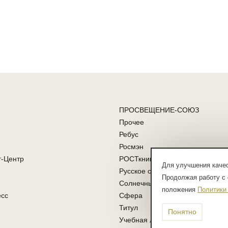
ПРОСВЕЩЕНИЕ-СОЮЗ
Прочее
Ребус
Росмэн
т-Центр
РОСТкнига
Для улучшения качес
Русское слово
Продолжая работу с 
Солнечные ступени
положения
Политики
есс
Сфера
Титул
Понятно
Учебная литература ФГОС