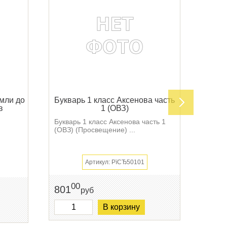
мли до
Букварь 1 класс Аксенова часть
Буква
в
1 (ОВЗ)
Букварь 1 класс Аксенова часть 1
Буква
(ОВЗ) (Просвещение) ...
(ОВЗ)
Артикул: РїСЂ50101
00
801
801
руб
В корзину