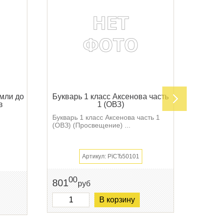
мли до
Букварь 1 класс Аксенова часть
Буква
в
1 (ОВЗ)
Букварь 1 класс Аксенова часть 1
Буква
(ОВЗ) (Просвещение) ...
(ОВЗ)
Артикул: РїСЂ50101
00
801
801
руб
В корзину