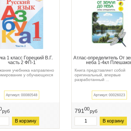
ка 1 класс Горецкий В.Г.
Атлас-определитель От зе
часть 2 ФП-1
неба 1-4кл Плешако
жание учебника направлено
Книга представляет собой
рмирование у обучающихся
оригинальный, впервые
разработанный ...
Артикул: 00080548
Артикул: 00026023
0
00
791
руб
руб
В корзину
В корзину