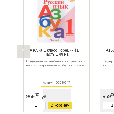
Азбука 1 класс Горецкий В.Г.
Азбу
часть 1 ФП-1
Содержание учебника направлено
Содер
на формирование у обучающихся
на фо
...
...
Артикул: 00080547
00
0
969
969
руб
В корзину