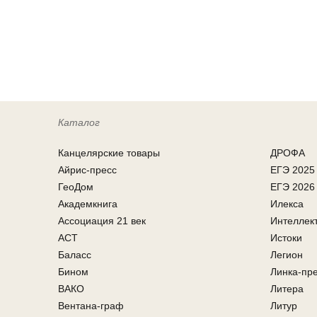
Каталог
Канцелярcкие товары
ДРОФА
Айрис-пресс
ЕГЭ 2025
ГеоДом
ЕГЭ 2026
Академкнига
Илекса
Ассоциация 21 век
Интеллек
АСТ
Истоки
Баласс
Легион
Бином
Линка-пр
ВАКО
Литера
Вентана-граф
Литур