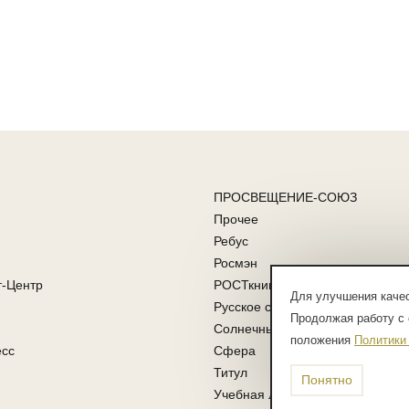
ПРОСВЕЩЕНИЕ-СОЮЗ
Прочее
Ребус
Росмэн
т-Центр
РОСТкнига
Для улучшения качес
Русское слово
Продолжая работу с 
Солнечные ступени
положения
Политики
есс
Сфера
Титул
Понятно
Учебная литература ФГОС